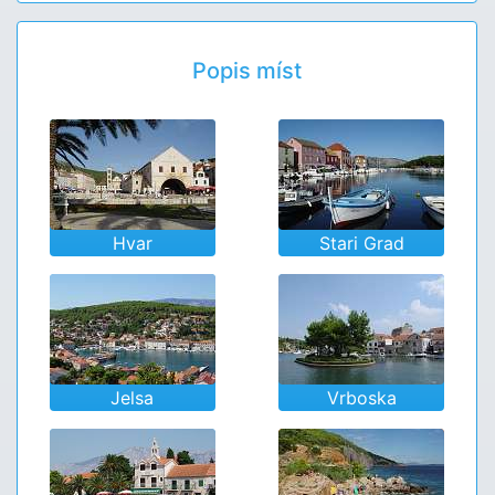
Popis míst
Hvar
Stari Grad
Jelsa
Vrboska