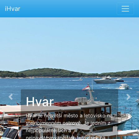
iHvar
Hvar
Previous
Nex
Hvar je největší město a letovisko na
stejnojmenném ostrově. Je jedním z
nejpopulárnějších a
nejnavštěvovanějších letovisek na