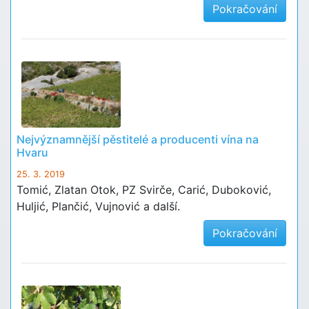
Pokračování
Nejvýznamnější pěstitelé a producenti vína na
Hvaru
25. 3. 2019
Tomić, Zlatan Otok, PZ Svirče, Carić, Duboković,
Huljić, Plančić, Vujnović a další.
Pokračování