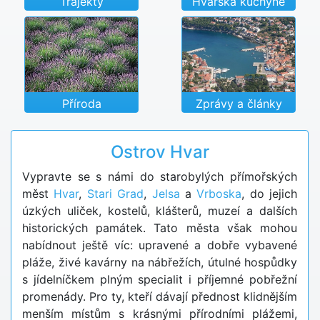
Trajekty
Hvarská kuchyně
Příroda
Zprávy a články
Ostrov Hvar
Vypravte se s námi do starobylých přímořských
měst
Hvar
,
Stari Grad
,
Jelsa
a
Vrboska
, do jejich
úzkých uliček, kostelů, klášterů, muzeí a dalších
historických památek. Tato města však mohou
nabídnout ještě víc: upravené a dobře vybavené
pláže, živé kavárny na nábřežích, útulné hospůdky
s jídelníčkem plným specialit i příjemné pobřežní
promenády. Pro ty, kteří dávají přednost klidnějším
menším místům s krásnými přírodními plážemi,