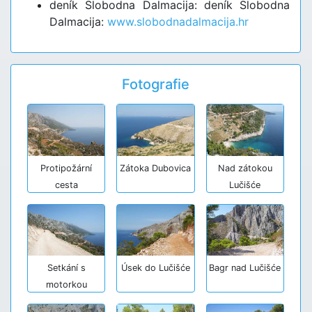
deník Slobodna Dalmacija: deník Slobodna
Dalmacija:
www.slobodnadalmacija.hr
Fotografie
Protipožární
Zátoka Dubovica
Nad zátokou
cesta
Lučišće
Setkání s
Úsek do Lučišće
Bagr nad Lučišće
motorkou