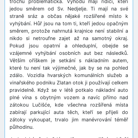
trochu problematická. Výhodu mají řidiči, kteří
jedou směrem od Sv. Nedjelje. Ti mají na své
straně sráz a občas nějaké rozšířené místo k
vyhýbání. Hůř jsou na tom ti, kteří jedou opačným
směrem, protože nahrnutá krajnice není stabilní a
nikdo si netroufne zajet až na samotný okraj.
Pokud jsou opatrní a ohleduplní, obejde se
vzájemné vyhýbání osobních aut bez následků.
Větším oříškem je setkání s nákladním autem,
které tu není tak výjimečné, jak by se na pohled
zdálo. Vozidla hvarských komunálních služeb a
vinařského podniku Zlatan otok ji používají celkem
pravidelně. Když se v létě potkalo nákladní auto
plné vína s obytným vozem a navíc přímo nad
zátokou Lučišće, kde všechna rozšířená místa
zabírají parkující auta těch, kteří se přijeli do
zátoky vykoupat, trvalo jim manévrování téměř
půlhodinu.