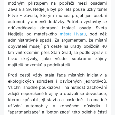
možným přístupem na pobřeží mezi osadami
Zavala a Sv. Nedjelja byl po léta pouze úzký tunel
Pitve - Zavala, kterým mohou projet jen osobní
automobily a menší dodávky. Potřeba výstavby se
odůvodňovala dopravní izolací osady Sveta
Nedjelja od mateřského
města Hvaru
, pod něž
administrativně spadá. Za argumentem, že místní
obyvatelé musejí při cestě na úřady objíždět 40
km vnitrozemím přes Stari Grad, se podle zpráv z
tisku skrývaly, jako všude, soukromé zájmy
majitelů pozemků a podnikatelů.
Proti cestě vždy stála řada místních iniciativ a
ekologických sdružení i osvícených jednotlivců.
Všichni shodně poukazovali na nutnost zachování
zdejší neporušené krajiny a obávali se devastace,
kterou způsobí její stavba a následně i hromadné
užívání automobily, v konečném důsledku i
"apartmanizace" a "betonizace" této odlehlé části