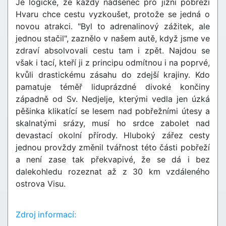
Je logické, že každý nadšenec pro jižní pobřeží
Hvaru chce cestu vyzkoušet, protože se jedná o
novou atrakci. "Byl to adrenalinový zážitek, ale
jednou stačil", zaznělo v našem autě, když jsme ve
zdraví absolvovali cestu tam i zpět. Najdou se
však i tací, kteří ji z principu odmítnou i na poprvé,
kvůli drastickému zásahu do zdejší krajiny. Kdo
pamatuje téměř liduprázdné divoké končiny
západně od Sv. Nedjelje, kterými vedla jen úzká
pěšinka klikatící se lesem nad pobřežními útesy a
skalnatými srázy, musí ho srdce zabolet nad
devastací okolní přírody. Hluboký zářez cesty
jednou provždy změnil tvářnost této části pobřeží
a není zase tak překvapivé, že se dá i bez
dalekohledu rozeznat až z 30 km vzdáleného
ostrova Visu.
Zdroj informací: