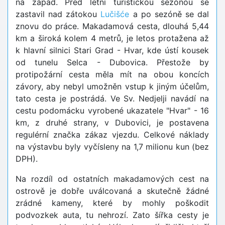
na západ. Před letní turistickou sezónou se
zastavil nad zátokou
Lučišće
a po sezóně se dal
znovu do práce. Makadamová cesta, dlouhá 5,44
km a široká kolem 4 metrů, je letos protažena až
k hlavní silnici Stari Grad - Hvar, kde ústí kousek
od tunelu Selca - Dubovica. Přestože by
protipožární cesta měla mít na obou koncích
závory, aby nebyl umožněn vstup k jiným účelům,
tato cesta je postrádá. Ve Sv. Nedjelji navádí na
cestu podomácku vyrobené ukazatele "Hvar" - 16
km, z druhé strany, v Dubovici, je postavena
regulérní značka zákaz vjezdu. Celkové náklady
na výstavbu byly vyčísleny na 1,7 milionu kun (bez
DPH).
Na rozdíl od ostatních makadamových cest na
ostrově je dobře uválcovaná a skutečně žádné
zrádné kameny, které by mohly poškodit
podvozkek auta, tu nehrozí. Zato šířka cesty je