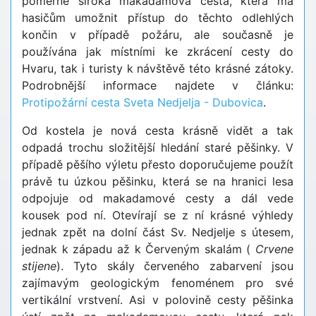
poměrně široká makadamová cesta, která má
hasičům umožnit přístup do těchto odlehlých
končin v případě požáru, ale současně je
používána jak místními ke zkrácení cesty do
Hvaru, tak i turisty k návštěvě této krásné zátoky.
Podrobnější informace najdete v článku:
Protipožární cesta Sveta Nedjelja - Dubovica
.
Od kostela je nová cesta krásně vidět a tak
odpadá trochu složitější hledání staré pěšinky. V
případě pěšího výletu přesto doporučujeme použít
právě tu úzkou pěšinku, která se na hranici lesa
odpojuje od makadamové cesty a dál vede
kousek pod ní. Otevírají se z ní krásné výhledy
jednak zpět na dolní část Sv. Nedjelje s útesem,
jednak k západu až k Červeným skalám (
Crvene
stijene
). Tyto skály červeného zabarvení jsou
zajímavým geologickým fenoménem pro své
vertikální vrstvení. Asi v polovině cesty pěšinka