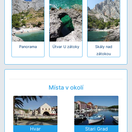
Panorama
Útvar U zátoky
Skály nad
zátokou
Místa v okolí
Hvar
Stari Grad