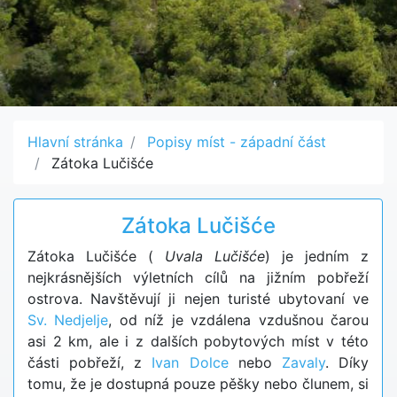
Hlavní stránka
Popisy míst - západní část
Zátoka Lučišće
Zátoka Lučišće
Zátoka Lučišće (
Uvala Lučišće
) je jedním z
nejkrásnějších výletních cílů na jižním pobřeží
ostrova. Navštěvují ji nejen turisté ubytovaní ve
Sv. Nedjelje
, od níž je vzdálena vzdušnou čarou
asi 2 km, ale i z dalších pobytových míst v této
části pobřeží, z
Ivan Dolce
nebo
Zavaly
. Díky
tomu, že je dostupná pouze pěšky nebo člunem, si