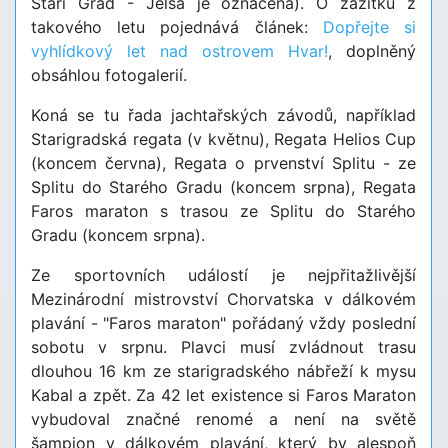
Stari Grad - Jelsa je označena). O zážitku z
takového letu pojednává článek:
Dopřejte si
vyhlídkový let nad ostrovem Hvar!
, doplněný
obsáhlou fotogalerií.
Koná se tu řada jachtařských závodů, například
Starigradská regata (v květnu), Regata Helios Cup
(koncem června), Regata o prvenství Splitu - ze
Splitu do Starého Gradu (koncem srpna), Regata
Faros maraton s trasou ze Splitu do Starého
Gradu (koncem srpna).
Ze sportovních událostí je nejpřitažlivější
Mezinárodní mistrovství Chorvatska v dálkovém
plavání - "Faros maraton" pořádaný vždy poslední
sobotu v srpnu. Plavci musí zvládnout trasu
dlouhou 16 km ze starigradského nábřeží k mysu
Kabal a zpět. Za 42 let existence si Faros Maraton
vybudoval značné renomé a není na světě
šampion v dálkovém plavání, který by alespoň