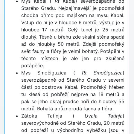
Mys Kabal (
Rt Kabal
) severozápadně od
Starého Gradu. Nejzajímavější je podmořská
chodba přímo pod majákem na mysu Kabal.
Vstup do ní je v hloubce 9 metrů, výstup je v
hloubce 17 metrů. Celý tunel je 25 metrů
dlouhý. Těsně u břehu zde skalní stěna spadá
až do hloubky 50 metrů. Zdejší podmořský
svět fauny a flóry je velmi bohatý. Potápění v
těchto místech je ale jen pro zkušené
potápěče.
Mys Smočiguzica (
Rt Smočiguzica
)
severozápadně od Starého Gradu v severní
části poloostrova Kabal. Podmořský hřeben
tu klesá od pobřeží nejprve na 18 metrů a
pak se jeho okraj prudce noří do hloubky 55
metrů. Bohatá a různorodá fauna a flóra.
Zátoka Tatinja (
Uvala Tatinja
)
severovýchodně od Starého Gradu, 20 metrů
od pobřeží u východního výběžku jsou v