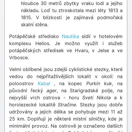
hloubce 30 metrů zbytky vraku lodi a jejího
nákladu. Loď tu ztroskotala mezi léty 1813 a
1815. V blízkosti je zajímavá podmořská
skalní stěna.
Potápěčské středisko
Nautika
sídlí v hotelovém
komplexu Helios. Je možno využít i služeb
potápěčských středisek ve Hvaru, v Jelse a ve
Vrbosce.
Velmi oblíbené jsou zdejší cyklistické stezky, které
vedou do nejpřitažlivějších lokalit v okolí: na
poloostrov
Kabal
, na kopec
Purkin kuk
, na
původní řecký
ager
, na Starigradské polje, na
nejvyšší vrch ostrova - horu
Sveti Nikola
a k
horolezecké lokalitě
Stračine
. Stezky jsou dobře
udržovány a jejich délka se pohybuje mezi 11 až
25 km. Doplňují je některé místní silničky, kde je
minimální provoz. Na ostrově je označeno dalších