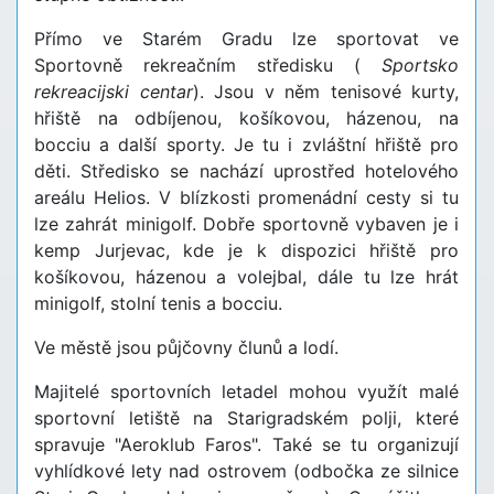
Přímo ve Starém Gradu lze sportovat ve
Sportovně rekreačním středisku (
Sportsko
rekreacijski centar
). Jsou v něm tenisové kurty,
hřiště na odbíjenou, košíkovou, házenou, na
bocciu a další sporty. Je tu i zvláštní hřiště pro
děti. Středisko se nachází uprostřed hotelového
areálu Helios. V blízkosti promenádní cesty si tu
lze zahrát minigolf. Dobře sportovně vybaven je i
kemp Jurjevac, kde je k dispozici hřiště pro
košíkovou, házenou a volejbal, dále tu lze hrát
minigolf, stolní tenis a bocciu.
Ve městě jsou půjčovny člunů a lodí.
Majitelé sportovních letadel mohou využít malé
sportovní letiště na Starigradském polji, které
spravuje "Aeroklub Faros". Také se tu organizují
vyhlídkové lety nad ostrovem (odbočka ze silnice