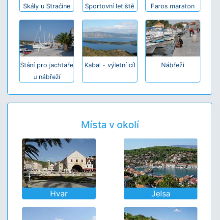
Skály u Straćine
Sportovní letiště
Faros maraton
Stání pro jachtaře
Kabal - výletní cíl
Nábřeží
u nábřeží
Místa v okolí
Hvar
Jelsa