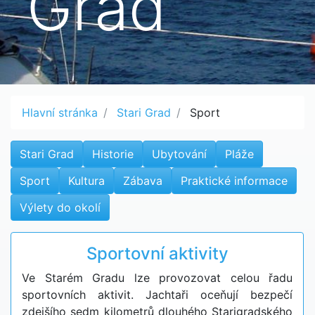
Grad
Hlavní stránka
Stari Grad
Sport
Stari Grad
Historie
Ubytování
Pláže
Sport
Kultura
Zábava
Praktické informace
Výlety do okolí
Sportovní aktivity
Ve Starém Gradu lze provozovat celou řadu
sportovních aktivit. Jachtaři oceňují bezpečí
zdejšího sedm kilometrů dlouhého Starigradského