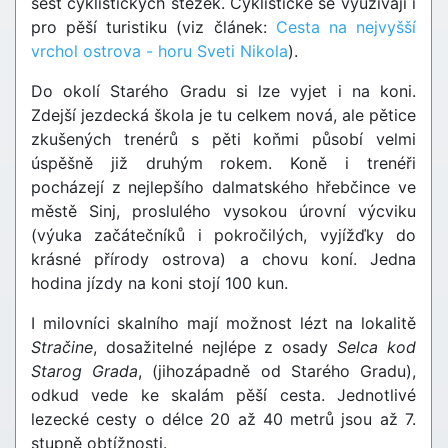
šest cyklistických stezek. Cyklistické se využívají i
pro pěší turistiku (viz článek:
Cesta na nejvyšší
vrchol ostrova - horu Sveti Nikola
).
Do okolí Starého Gradu si lze vyjet i na koni.
Zdejší jezdecká škola je tu celkem nová, ale pětice
zkušených trenérů s pěti koňmi působí velmi
úspěšně již druhým rokem. Koně i trenéři
pocházejí z nejlepšího dalmatského hřebčince ve
městě Sinj, proslulého vysokou úrovní výcviku
(výuka začátečníků i pokročilých, vyjížďky do
krásné přírody ostrova) a chovu koní. Jedna
hodina jízdy na koni stojí 100 kun.
I milovníci skalního mají možnost lézt na lokalitě
Stračine
, dosažitelné nejlépe z osady
Selca kod
Starog Grada
, (jihozápadně od Starého Gradu),
odkud vede ke skalám pěší cesta. Jednotlivé
lezecké cesty o délce 20 až 40 metrů jsou až 7.
stupně obtížnosti.