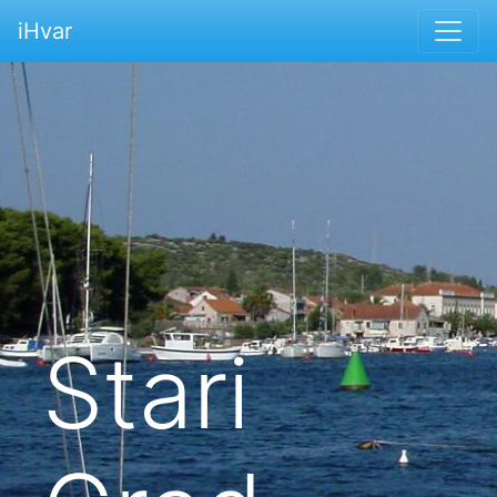
iHvar
Stari