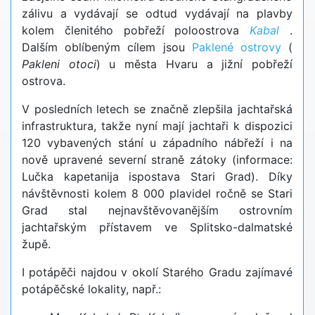
zálivu a vydávají se odtud vydávají na plavby
kolem členitého pobřeží poloostrova
Kabal
.
Dalším oblíbeným cílem jsou
Paklené ostrovy
(
Pakleni otoci
) u města Hvaru a jižní pobřeží
ostrova.
V posledních letech se značně zlepšila jachtařská
infrastruktura, takže nyní mají jachtaři k dispozici
120 vybavených stání u západního nábřeží i na
nově upravené severní straně zátoky (informace:
Lučka kapetanija ispostava Stari Grad). Díky
návštěvnosti kolem 8 000 plavidel ročně se Stari
Grad stal nejnavštěvovanějším ostrovním
jachtařským přístavem ve Splitsko-dalmatské
župě.
I potápěči najdou v okolí Starého Gradu zajímavé
potápěčské lokality, např.: